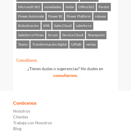
Microsoft 365
novedades
Nube
Office365
Pardot
Power Automate
Power BI
Power Platform
release
Robotización
RPA
Sales Cloud
salesforce
Salesforce Flows
Scrum
Service Cloud
Sharepoint
Teams
Transformación digital
UiPath
ventas
Consúltanos
¿Tienes dudas o sugerencias? No dudes en
consultarnos
.
Conócenos
Nosotros
Clientes
Trabaja con Nosotros
Blog