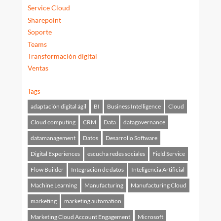
Service Cloud
Sharepoint
Soporte
Teams
Transformación digital
Ventas
Tags
adaptación digital ágil
BI
Business Intelligence
Cloud
Cloud computing
CRM
Data
datagovernance
datamanagement
Datos
Desarrollo Software
Digital Experiences
escucha redes sociales
Field Service
Flow Builder
Integración de datos
Inteligencia Artificial
Machine Learning
Manufacturing
Manufacturing Cloud
marketing
marketing automation
Marketing Cloud Account Engagement
Microsoft