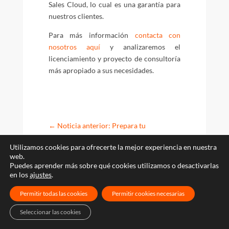
Sales Cloud, lo cual es una garantía para
nuestros clientes.
Para más información
contacta con
nosotros aquí
y analizaremos el
licenciamiento y proyecto de consultoría
más apropiado a sus necesidades.
←
Noticia anterior: Prepara tu
certificación MSCA BI Reporting
Utilizamos cookies para ofrecerte la mejor experiencia en nuestra
web.
Noticia siguiente: Microsoft Teams y
Puedes aprender más sobre qué cookies utilizamos o desactivarlas
en los
ajustes
.
Sharepoint: El equipo perfecto
→
Permitir todas las cookies
Permitir cookies necesarias
Seleccionar las cookies