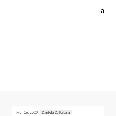
Archivo de tags:
adaptación digital
ágil
Mar 16, 2020
|
Daniela D. Salazar