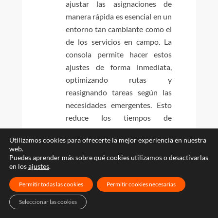
ajustar las asignaciones de
manera rápida es esencial en un
entorno tan cambiante como el
de los servicios en campo. La
consola permite hacer estos
ajustes de forma inmediata,
optimizando rutas y
reasignando tareas según las
necesidades emergentes. Esto
reduce los tiempos de
inactividad y asegura que los
Utilizamos cookies para ofrecerte la mejor experiencia en nuestra
recursos se utilicen de la
web.
manera más efectiva posible.
Puedes aprender más sobre qué cookies utilizamos o desactivarlas
en los
ajustes
.
Comunicación Directa con el
Personal en Campo:
La consola
Permitir todas las cookies
Permitir cookies necesarias
facilita una comunicación fluida
Seleccionar las cookies
entre los despachadores y los