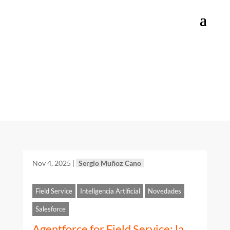
Categoría: Field
Service
Nov 4, 2025
|
Sergio Muñoz Cano
Field Service
Inteligencia Artificial
Novedades
Salesforce
Agentforce for Field Service: la