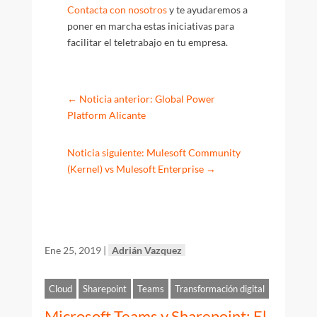
Contacta con nosotros
y te ayudaremos a
poner en marcha estas iniciativas para
facilitar el teletrabajo en tu empresa.
←
Noticia anterior: Global Power
Platform Alicante
Noticia siguiente: Mulesoft Community
(Kernel) vs Mulesoft Enterprise
→
Ene 25, 2019
|
Adrián Vazquez
Cloud
Sharepoint
Teams
Transformación digital
Microsoft Teams y Sharepoint: El