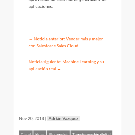
aplicaciones.
←
Noticia anterior: Vender más y mejor
con Salesforce Sales Cloud
Noticia siguiente: Machine Learning y su
aplicación real
→
Nov 20, 2018
|
Adrián Vazquez
Cloud
Nube
Sharepoint
Transformación digital