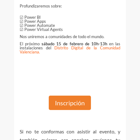
Profundizaremos sobre:
☑
Power
BI
☑
Power
Apps
☑
Power
Automate
☑
Power
Virtual
Agents
Nos uniremos a comunidades de todo el mundo.
El próximo
sábado 15 de febrero de 10h-13h
en las
instalaciones del
Distrito Digital de la Comunidad
Valenciana.
Inscripción
Si no te conformas con asistir al evento, y
también quieres ser speaker envíanos tu