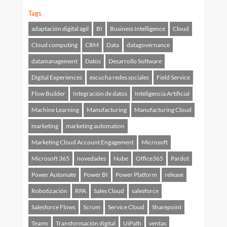
Tags
adaptación digital ágil
BI
Business Intelligence
Cloud
Cloud computing
CRM
Data
datagovernance
datamanagement
Datos
Desarrollo Software
Digital Experiences
escucha redes sociales
Field Service
Flow Builder
Integración de datos
Inteligencia Artificial
Machine Learning
Manufacturing
Manufacturing Cloud
marketing
marketing automation
Marketing Cloud Account Engagement
Microsoft
Microsoft 365
novedades
Nube
Office365
Pardot
Power Automate
Power BI
Power Platform
release
Robotización
RPA
Sales Cloud
salesforce
Salesforce Flows
Scrum
Service Cloud
Sharepoint
Teams
Transformación digital
UiPath
ventas