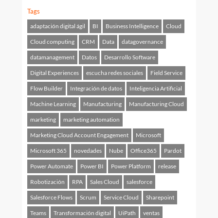
Tags
adaptación digital ágil
BI
Business Intelligence
Cloud
Cloud computing
CRM
Data
datagovernance
datamanagement
Datos
Desarrollo Software
Digital Experiences
escucha redes sociales
Field Service
Flow Builder
Integración de datos
Inteligencia Artificial
Machine Learning
Manufacturing
Manufacturing Cloud
marketing
marketing automation
Marketing Cloud Account Engagement
Microsoft
Microsoft 365
novedades
Nube
Office365
Pardot
Power Automate
Power BI
Power Platform
release
Robotización
RPA
Sales Cloud
salesforce
Salesforce Flows
Scrum
Service Cloud
Sharepoint
Teams
Transformación digital
UiPath
ventas