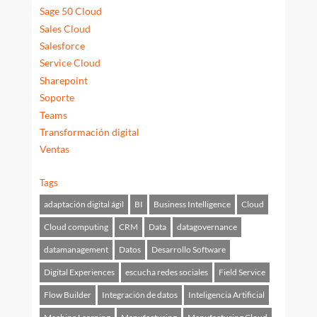
Sage 50 Cloud
Sales Cloud
Salesforce
Service Cloud
Sharepoint
Soporte
Teams
Transformación digital
Ventas
Tags
adaptación digital ágil
BI
Business Intelligence
Cloud
Cloud computing
CRM
Data
datagovernance
datamanagement
Datos
Desarrollo Software
Digital Experiences
escucha redes sociales
Field Service
Flow Builder
Integración de datos
Inteligencia Artificial