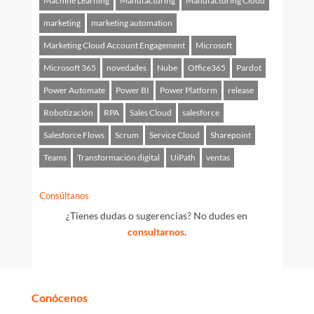
Machine Learning
Manufacturing
Manufacturing Cloud
marketing
marketing automation
Marketing Cloud Account Engagement
Microsoft
Microsoft 365
novedades
Nube
Office365
Pardot
Power Automate
Power BI
Power Platform
release
Robotización
RPA
Sales Cloud
salesforce
Salesforce Flows
Scrum
Service Cloud
Sharepoint
Teams
Transformación digital
UiPath
ventas
Consúltanos
¿Tienes dudas o sugerencias? No dudes en
consultarnos
.
Conócenos