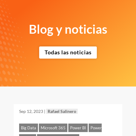
Blog y noticias
Todas las noticias
Sep 12, 2023
|
Rafael Salinero
Big Data
Microsoft 365
Power BI
Power