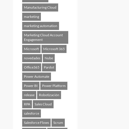
Manufacturing Cloud
marketing
marketing automation
Marketing Cloud Account
Engagement
Microsoft
Microsoft 365
novedades
Nube
Office365
Pardot
Power Automate
Power BI
Power Platform
release
Robotización
RPA
Sales Cloud
salesforce
Salesforce Flows
Scrum