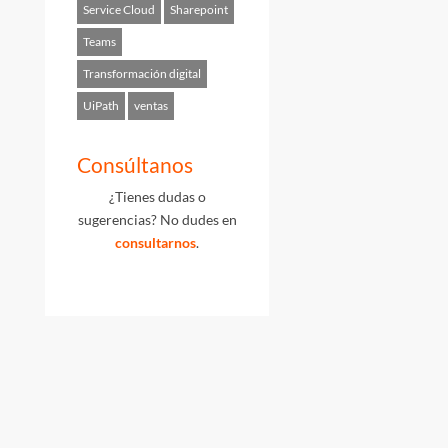
Service Cloud
Sharepoint
Teams
Transformación digital
UiPath
ventas
Consúltanos
¿Tienes dudas o
sugerencias? No dudes en
consultarnos
.