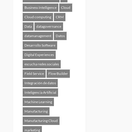
Business Intelligence
Cloud
Cloud computing
CRM
Data
datagovernance
datamanagement
Datos
Desarrollo Software
Digital Experiences
escucha redes sociales
Field Service
Flow Builder
Integración de datos
Inteligencia Artificial
Machine Learning
Manufacturing
Manufacturing Cloud
marketing