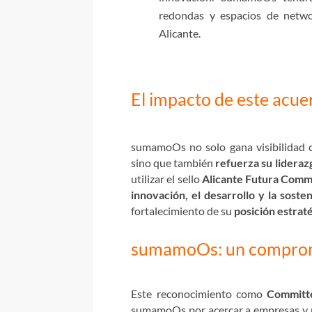
redondas y espacios de netwo
Alicante.
El impacto de este acue
sumamoOs no solo gana visibilidad c
sino que también
refuerza su liderazg
utilizar el sello
Alicante Futura Comm
innovación, el desarrollo y la sosten
fortalecimiento de su
posición estrat
sumamoOs: un compromi
Este reconocimiento como
Committ
sumamoOs por acercar a empresas y p