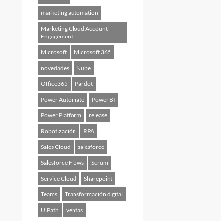
marketing automation
Marketing Cloud Account
Engagement
Microsoft
Microsoft 365
novedades
Nube
Office365
Pardot
Power Automate
Power BI
Power Platform
release
Robotización
RPA
Sales Cloud
salesforce
Salesforce Flows
Scrum
Service Cloud
Sharepoint
Teams
Transformación digital
UiPath
ventas