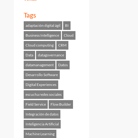
Tags
adaptación digital ágil
BI
Business Intelligence
Cloud
Cloud computing
CRM
Data
datagovernance
datamanagement
Datos
Desarrollo Software
Digital Experiences
escucha redes sociales
Field Service
Flow Builder
Integración de datos
Inteligencia Artificial
Machine Learning