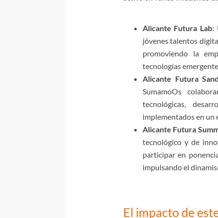
Alicante Futura Lab
:
jóvenes talentos digit
promoviendo la empl
tecnologías emergente
Alicante Futura San
SumamoOs colaborar
tecnológicas, desar
implementados en un e
Alicante Futura Summ
tecnológico y de inn
participar en ponenci
impulsando el dinamism
El impacto de est