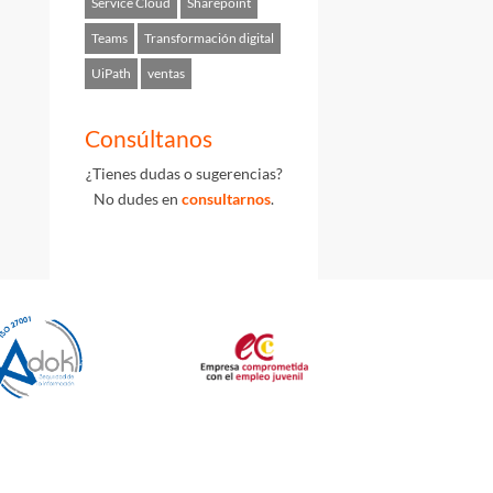
Service Cloud
Sharepoint
Teams
Transformación digital
UiPath
ventas
Consúltanos
¿Tienes dudas o sugerencias?
No dudes en
consultarnos
.