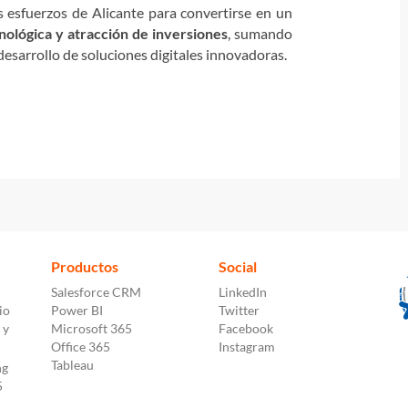
 esfuerzos de Alicante para convertirse en un
nológica y atracción de inversiones
, sumando
 desarrollo de soluciones digitales innovadoras.
Productos
Social
Salesforce CRM
LinkedIn
io
Power BI
Twitter
 y
Microsoft 365
Facebook
Office 365
Instagram
Tableau
ng
5