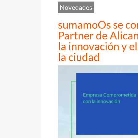
Novedades
sumamoOs se con
Partner de Alica
la innovación y e
la ciudad