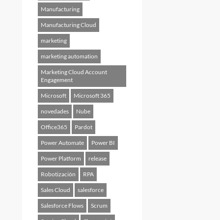
Manufacturing
Manufacturing Cloud
marketing
marketing automation
Marketing Cloud Account
Engagement
Microsoft
Microsoft 365
novedades
Nube
Office365
Pardot
Power Automate
Power BI
Power Platform
release
Robotización
RPA
Sales Cloud
salesforce
Salesforce Flows
Scrum