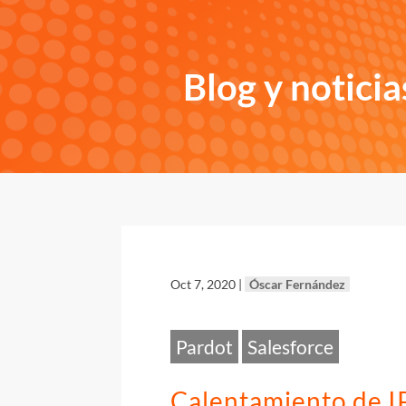
Blog y noticia
Oct 7, 2020
|
Óscar Fernández
Pardot
Salesforce
Calentamiento de I