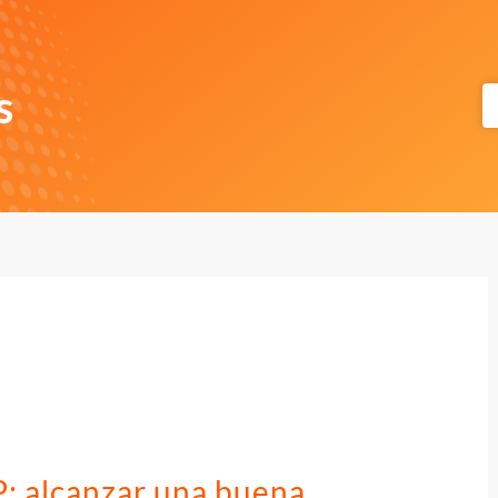
s
P: alcanzar una buena