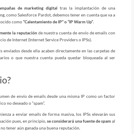
ampañas de marketing digital
tras la implantación de una
ng, como Salesforce Pardot, debemos tener en cuenta que va a
onocido como
“Calentamiento de IP” o “IP Warm Up”
.
mente la reputación
de nuestra cuenta de envío de emails con
io de Internet (Internet Service Providers o IPSs).
s enviados desde ella acaben directamente en las carpetas de
tarios o que nuestra cuenta pueda quedar bloqueada al ser
io?
lumen de envío de emails desde una misma IP como un factor
nico no deseado o “spam”.
mienza a enviar emails de forma masiva, los IPSs elevarán sus
uación pues, en principio,
se considerará una fuente de spam
al
 no tener aún ganada una buena reputación.