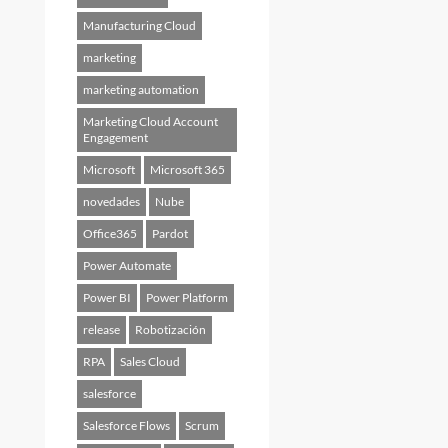
Manufacturing Cloud
marketing
marketing automation
Marketing Cloud Account
Engagement
Microsoft
Microsoft 365
novedades
Nube
Office365
Pardot
Power Automate
Power BI
Power Platform
release
Robotización
RPA
Sales Cloud
salesforce
Salesforce Flows
Scrum