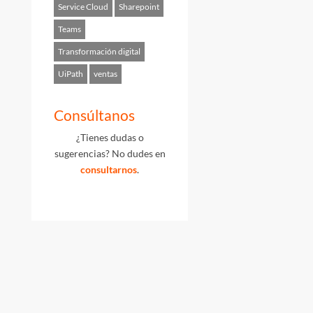
Service Cloud
Sharepoint
Teams
Transformación digital
UiPath
ventas
Consúltanos
¿Tienes dudas o
sugerencias? No dudes en
consultarnos
.