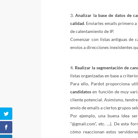
Analizar la base de datos de ca
calidad
. Enviarles emails primero a
de calentamiento de IP.
Comenzar con listas antiguas de c
envíos a direcciones inexistentes 
Realizar la segmentación de can
listas organizadas en base a criterio
Para ello, Pardot proporciona ut
candidatos
en función de muy variad
cliente potencial. Asimismo, tendr
envío de emails a ciertos grupos se
Por ejemplo, una buena idea ser
“@gmail.com”, etc. …). De esta f
cómo reaccionan estos servidores