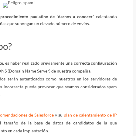
e
procedimiento paulatino de “darnos a conocer”
calentando
añas que supongan un elevado número de envíos.
bo?
te, es haber realizado previamente una
correcta configuración
DNS (Domain Name Server) de nuestra compañía.
dos serán autenticados como nuestros en los servidores de
ión incorrecta puede provocar que seamos considerados spam
.
comendaciones de Salesforce
y su
plan de calentamiento de IP
l tamaño de la base de datos de candidatos de la que
into en cada implantación.