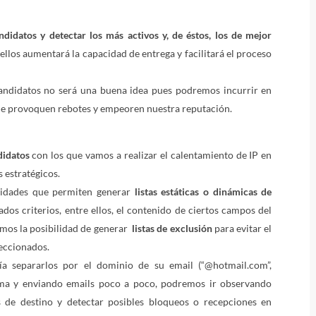
ndidatos y detectar los más activos y, de éstos, los de mejor
 ellos aumentará la capacidad de entrega y facilitará el proceso
andidatos no será una buena idea pues podremos incurrir en
que provoquen rebotes y empeoren nuestra reputación.
didatos
con los que vamos a realizar el calentamiento de IP en
s estratégicos.
ilidades que permiten generar
listas estáticas o dinámicas de
os criterios, entre ellos, el contenido de ciertos campos del
emos la posibilidad de generar
listas de exclusión
para evitar el
leccionados.
ía separarlos por el dominio de su email (“@hotmail.com”,
orma y enviando emails poco a poco, podremos ir observando
 de destino y detectar posibles bloqueos o recepciones en