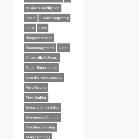
Business Intelligence
Cloud
Cloud computing
CRM
Data
datagovernance
datamanagement
Datos
Desarrollo Software
Digital Experiences
escucha redes sociales
Field Service
Flow Builder
Integración de datos
Inteligencia Artificial
Machine Learning
Manufacturing