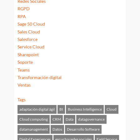
Redes Sociales
RGPD
RPA
Sage 50 Cloud
Sales Cloud
Salesforce
Service Cloud
Sharepoint
Soporte
Teams
Transformación digital
Ventas
Tags
adaptación digital ágil
BI
Business Intelligence
Cloud
Cloud computing
CRM
Data
datagovernance
datamanagement
Datos
Desarrollo Software
Digital Experiences
escucha redes sociales
Field Service