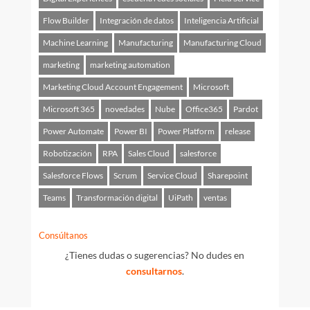
Flow Builder
Integración de datos
Inteligencia Artificial
Machine Learning
Manufacturing
Manufacturing Cloud
marketing
marketing automation
Marketing Cloud Account Engagement
Microsoft
Microsoft 365
novedades
Nube
Office365
Pardot
Power Automate
Power BI
Power Platform
release
Robotización
RPA
Sales Cloud
salesforce
Salesforce Flows
Scrum
Service Cloud
Sharepoint
Teams
Transformación digital
UiPath
ventas
Consúltanos
¿Tienes dudas o sugerencias? No dudes en
consultarnos
.