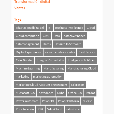
Transformación digital
Ventas
Tags
adaptación digital ágil
BI
Business Intelligence
Cloud
Cloud computing
CRM
Data
datagovernance
datamanagement
Datos
Desarrollo Software
Digital Experiences
escucha redes sociales
Field Service
Flow Builder
Integración de datos
Inteligencia Artificial
Machine Learning
Manufacturing
Manufacturing Cloud
marketing
marketing automation
Marketing Cloud Account Engagement
Microsoft
Microsoft 365
novedades
Nube
Office365
Pardot
Power Automate
Power BI
Power Platform
release
Robotización
RPA
Sales Cloud
salesforce