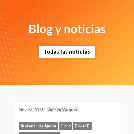
Blog y noticias
Todas las noticias
Nov 23, 2018
|
Adrián Vazquez
Business Intelligence
Cloud
Power BI